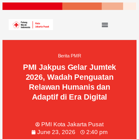
Berita PMR
PMI Jakpus Gelar Jumtek
2026, Wadah Penguatan
Relawan Humanis dan
Adaptif di Era Digital
PMI Kota Jakarta Pusat
June 23, 2026
2:40 pm