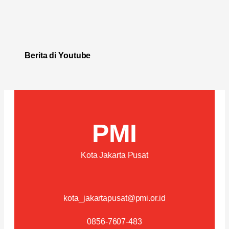
Berita di Youtube
PMI
Kota Jakarta Pusat
kota_jakartapusat@pmi.or.id
0856-7607-483