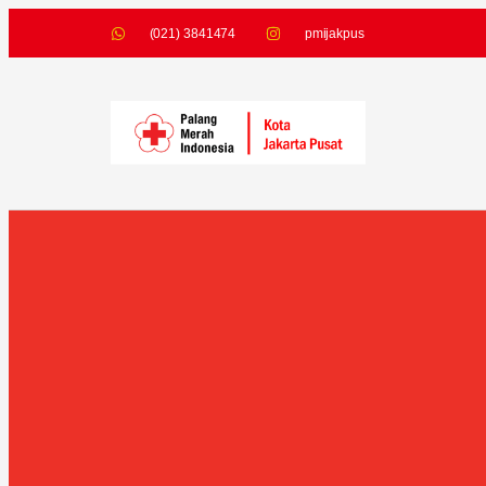
(021) 3841474
pmijakpus