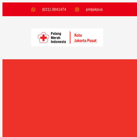
(021) 3841474
pmijakpus