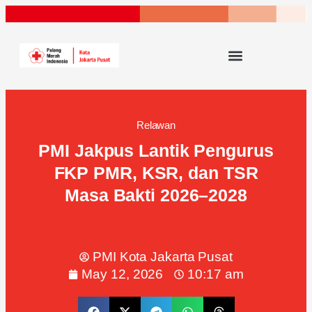
Relawan
PMI Jakpus Lantik Pengurus
FKP PMR, KSR, dan TSR
Masa Bakti 2026–2028
PMI Kota Jakarta Pusat
May 12, 2026
10:17 am